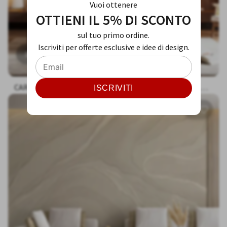
Vuoi ottenere
OTTIENI IL 5% DI SCONTO
sul tuo primo ordine.
Iscriviti per offerte esclusive e idee di design.
18.75
€
11.25
€
CARTA DA PARATI MORBIDE VOLUTE DI TONALITÀ TENUI DELLA TERRA
ISCRIVITI
377