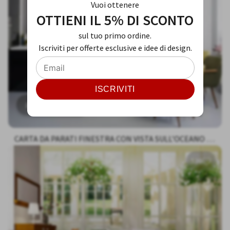
Vuoi ottenere
OTTIENI IL 5% DI SCONTO
sul tuo primo ordine.
Iscriviti per offerte esclusive e idee di design.
ISCRIVITI
18.75
€
11.25
€
CARTA DA PARATI FINESTRA CON VISTA SULL’OCEANO E SU UNA BARCA A VELA
536