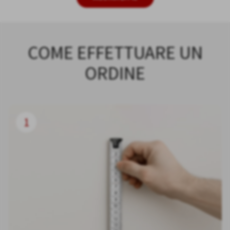
COME EFFETTUARE UN
ORDINE
1