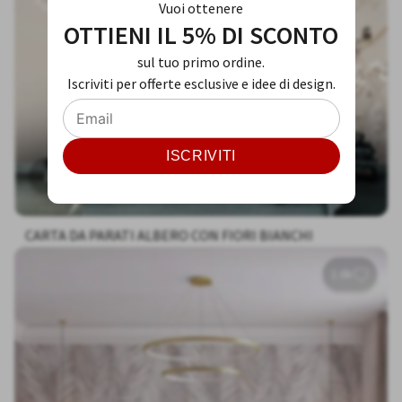
Vuoi ottenere
OTTIENI IL 5% DI SCONTO
sul tuo primo ordine.
Iscriviti per offerte esclusive e idee di design.
ISCRIVITI
18.75
€
11.25
€
CARTA DA PARATI ALBERO CON FIORI BIANCHI
1.6k