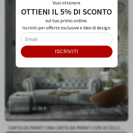
Vuoi ottenere
288
OTTIENI IL 5% DI SCONTO
sul tuo primo ordine.
Iscriviti per offerte esclusive e idee di design.
ISCRIVITI
19.85
€
11.91
€
CARTA DA PARATI UNA CARTA DA PARATI CON UCCELLI E PIANTE