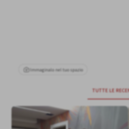
Immaginalo nel tuo spazio
TUTTE LE RECE