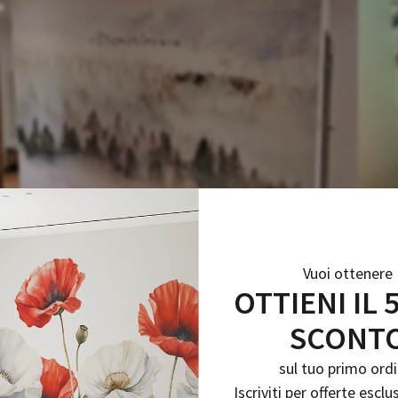
Vuoi ottenere
OTTIENI IL 
SCONT
sul tuo primo ordi
Iscriviti per offerte esclu