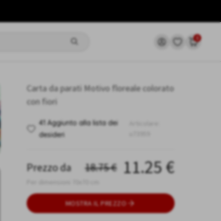
0
Carta da parati Motivo floreale colorato
con fiori
41 Aggiunto alla lista dei
Articolare:
u73959
desideri
11.25
€
Prezzo da
18.75
€
Per dimensioni 70x70 cm
MOSTRA IL PREZZO