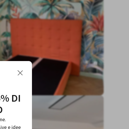
5% DI
O
ne.
sive e idee