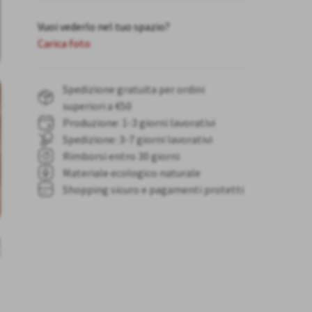
Vuoi vederlo nel tuo spazio?
Carica foto
Spedizione gratuita per ordini
superiori a €50
Produzione: 1-3 giorni lavorativi
Spedizione: 3-7 giorni lavorativi
Rimborsi entro 30 giorni
Materiale ecologico naturale
Shopping sicuro e pagamenti protetti