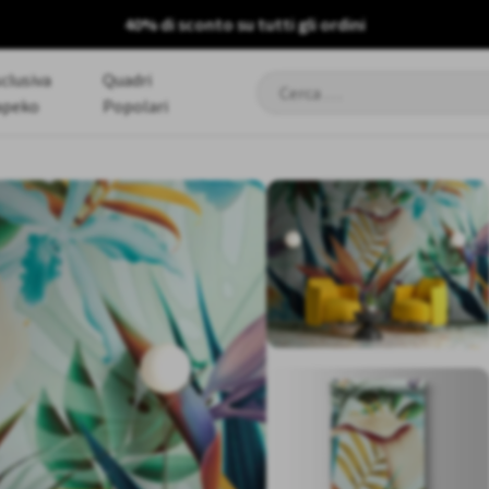
40% di sconto su tutti gli ordini
clusiva
Quadri
Ricerca
per:
apeko
Popolari