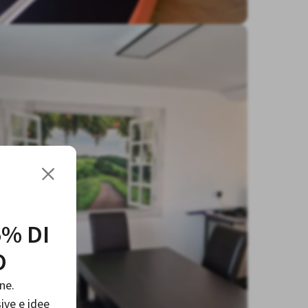
5% DI
O
ne.
sive e idee