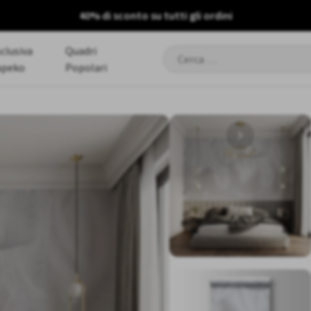
40% di sconto su tutti gli ordini
clusiva
Quadri
Ricerca
per:
apeko
Popolari