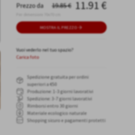
11.91
€
Prezzo da
19.85
€
Per dimensioni 70x70 cm
MOSTRA IL PREZZO
Vuoi vederlo nel tuo spazio?
Carica foto
Spedizione gratuita per ordini
superiori a €50
Produzione: 1-3 giorni lavorativi
Spedizione: 3-7 giorni lavorativi
Rimborsi entro 30 giorni
Materiale ecologico naturale
Shopping sicuro e pagamenti protetti