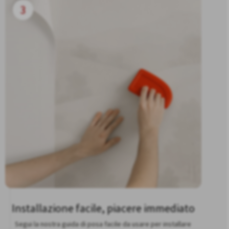
3
Installazione facile, piacere immediato
Segui la nostra guida di posa facile da usare per installare