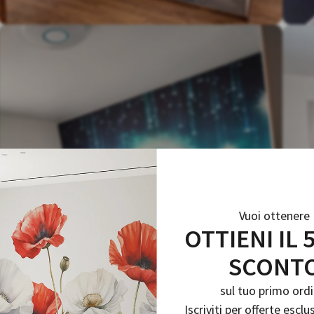
Vuoi ottenere
OTTIENI IL 
SCONT
sul tuo primo ordi
Iscriviti per offerte esclu