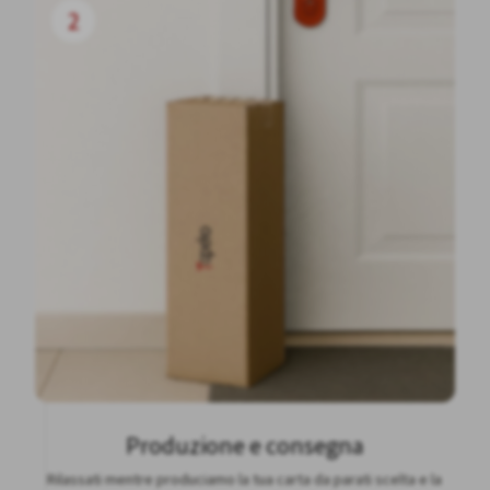
2
Produzione e consegna
Rilassati mentre produciamo la tua carta da parati scelta e la