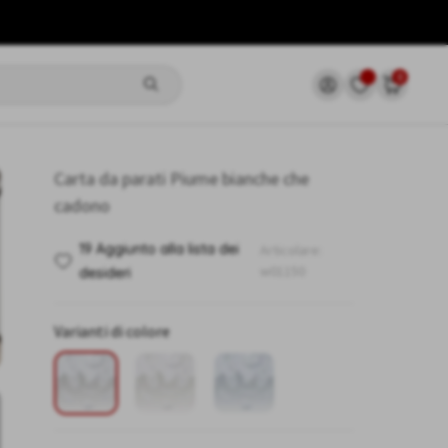
0
Carta da parati Piume bianche che
cadono
19 Aggiunto alla lista dei
Articolare:
w01150
desideri
Varianti di colore