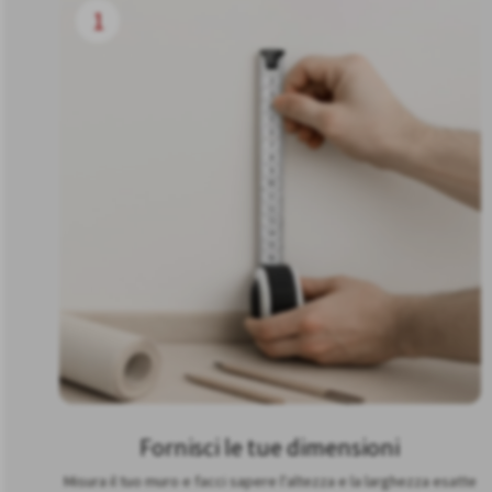
1
Fornisci le tue dimensioni
Misura il tuo muro e facci sapere l'altezza e la larghezza esatte