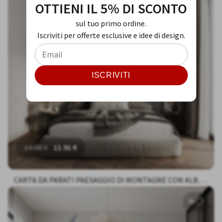
OTTIENI IL 5% DI SCONTO
sul tuo primo ordine.
Iscriviti per offerte esclusive e idee di design.
ISCRIVITI
19.85
€
11.91
€
CARTA DA PARATI PAESAGGIO DI MONTAGNE CON ALBERI E NEBBIA
3k